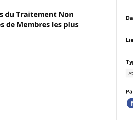
es du Traitement Non
Da
es de Membres les plus
-
Li
-
Ty
At
Pa