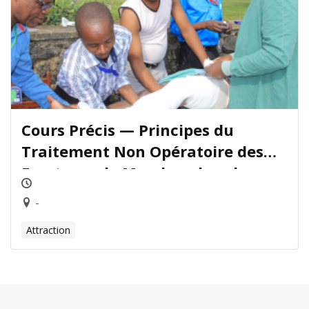
Cours Précis — Principes du
Traitement Non Opératoire des
Fractures de Membres les plus
Courantes
-
Attraction